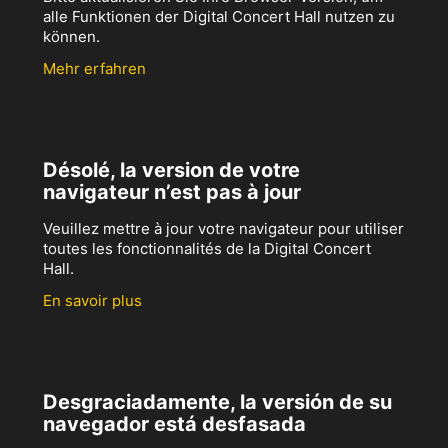
alle Funktionen der Digital Concert Hall nutzen zu
können.
Mehr erfahren
Désolé, la version de votre
navigateur n’est pas à jour
Veuillez mettre à jour votre navigateur pour utiliser
toutes les fonctionnalités de la Digital Concert
Hall.
En savoir plus
Desgraciadamente, la versión de su
navegador está desfasada