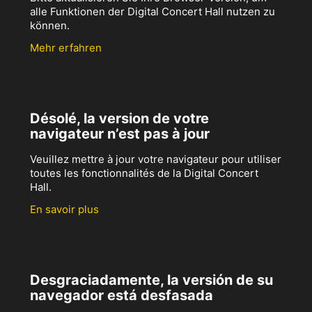
alle Funktionen der Digital Concert Hall nutzen zu
können.
Mehr erfahren
Désolé, la version de votre
navigateur n’est pas à jour
Veuillez mettre à jour votre navigateur pour utiliser
toutes les fonctionnalités de la Digital Concert
Hall.
En savoir plus
Desgraciadamente, la versión de su
navegador está desfasada