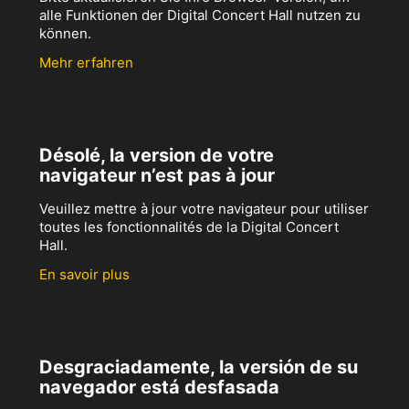
alle Funktionen der Digital Concert Hall nutzen zu
können.
Mehr erfahren
Désolé, la version de votre
navigateur n’est pas à jour
Veuillez mettre à jour votre navigateur pour utiliser
toutes les fonctionnalités de la Digital Concert
Hall.
En savoir plus
Desgraciadamente, la versión de su
navegador está desfasada