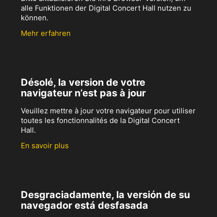
alle Funktionen der Digital Concert Hall nutzen zu
können.
Mehr erfahren
Désolé, la version de votre
navigateur n’est pas à jour
Veuillez mettre à jour votre navigateur pour utiliser
toutes les fonctionnalités de la Digital Concert
Hall.
En savoir plus
Desgraciadamente, la versión de su
navegador está desfasada