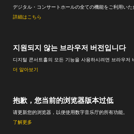
デジタル・コンサートホールの全ての機能をご利用いた
詳細はこちら
지원되지 않는 브라우저 버전입니다
디지털 콘서트홀의 모든 기능을 사용하시려면 브라우저 
더 알아보기
抱歉，您当前的浏览器版本过低
请更新您的浏览器，以便使用数字音乐厅的所有功能。
了解更多