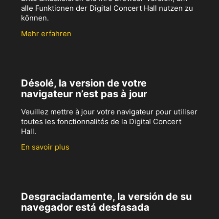
alle Funktionen der Digital Concert Hall nutzen zu
können.
Mehr erfahren
Désolé, la version de votre
navigateur n’est pas à jour
Veuillez mettre à jour votre navigateur pour utiliser
toutes les fonctionnalités de la Digital Concert
Hall.
En savoir plus
Desgraciadamente, la versión de su
navegador está desfasada