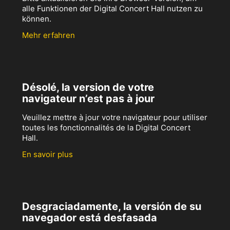
alle Funktionen der Digital Concert Hall nutzen zu
können.
Mehr erfahren
Désolé, la version de votre
navigateur n’est pas à jour
Veuillez mettre à jour votre navigateur pour utiliser
toutes les fonctionnalités de la Digital Concert
Hall.
En savoir plus
Desgraciadamente, la versión de su
navegador está desfasada