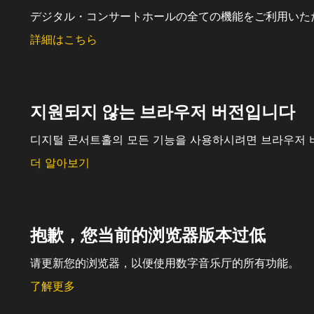
デジタル・コンサートホールの全ての機能をご利用いた
詳細はこちら
지원되지 않는 브라우저 버전입니다
디지털 콘서트홀의 모든 기능을 사용하시려면 브라우저 
더 알아보기
抱歉，您当前的浏览器版本过低
请更新您的浏览器，以便使用数字音乐厅的所有功能。
了解更多