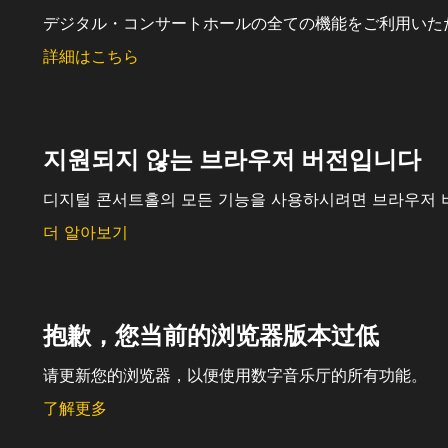
デジタル・コンサートホールの全ての機能をご利用いた
詳細はこちら
지원되지 않는 브라우저 버전입니다
디지털 콘서트홀의 모든 기능을 사용하시려면 브라우저 
더 알아보기
抱歉，您当前的浏览器版本过低
请更新您的浏览器，以便使用数字音乐厅的所有功能。
了解更多