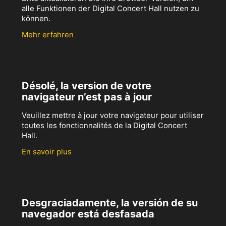
alle Funktionen der Digital Concert Hall nutzen zu
können.
Mehr erfahren
Désolé, la version de votre
navigateur n’est pas à jour
Veuillez mettre à jour votre navigateur pour utiliser
toutes les fonctionnalités de la Digital Concert
Hall.
En savoir plus
Desgraciadamente, la versión de su
navegador está desfasada