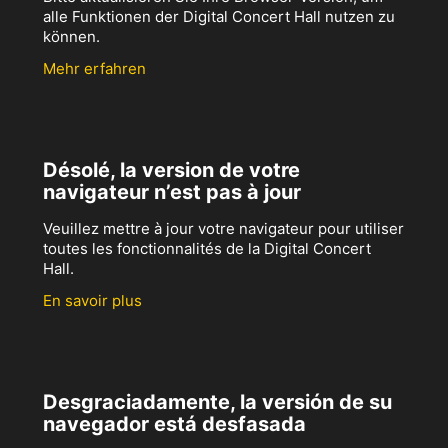
alle Funktionen der Digital Concert Hall nutzen zu
können.
Mehr erfahren
Désolé, la version de votre
navigateur n’est pas à jour
Veuillez mettre à jour votre navigateur pour utiliser
toutes les fonctionnalités de la Digital Concert
Hall.
En savoir plus
Desgraciadamente, la versión de su
navegador está desfasada