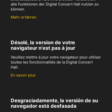
alle Funktionen der Digital Concert Hall nutzen zu
können.
Mehr erfahren
Désolé, la version de votre
navigateur n’est pas à jour
Veuillez mettre à jour votre navigateur pour utiliser
toutes les fonctionnalités de la Digital Concert
Hall.
En savoir plus
Desgraciadamente, la versión de su
navegador está desfasada