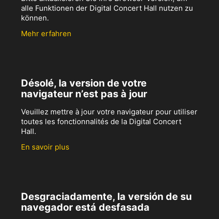
alle Funktionen der Digital Concert Hall nutzen zu
können.
Mehr erfahren
Désolé, la version de votre
navigateur n’est pas à jour
Veuillez mettre à jour votre navigateur pour utiliser
toutes les fonctionnalités de la Digital Concert
Hall.
En savoir plus
Desgraciadamente, la versión de su
navegador está desfasada