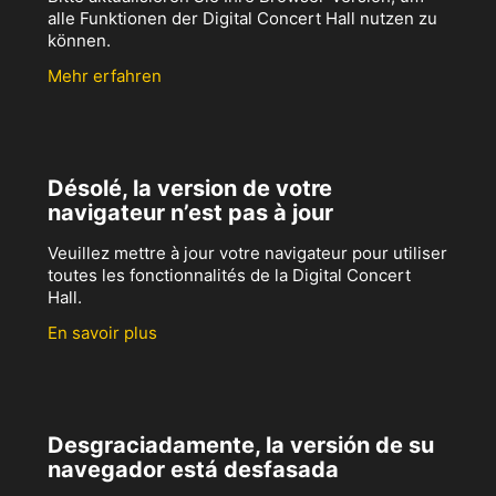
alle Funktionen der Digital Concert Hall nutzen zu
können.
Mehr erfahren
Désolé, la version de votre
navigateur n’est pas à jour
Veuillez mettre à jour votre navigateur pour utiliser
toutes les fonctionnalités de la Digital Concert
Hall.
En savoir plus
Desgraciadamente, la versión de su
navegador está desfasada