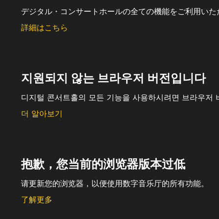
デジタル・コンサートホールの全ての機能をご利用いた
詳細はこちら
지원되지 않는 브라우저 버전입니다
디지털 콘서트홀의 모든 기능을 사용하시려면 브라우저 
더 알아보기
抱歉，您当前的浏览器版本过低
请更新您的浏览器，以便使用数字音乐厅的所有功能。
了解更多