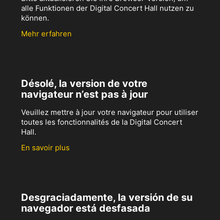
alle Funktionen der Digital Concert Hall nutzen zu
können.
Mehr erfahren
Désolé, la version de votre
navigateur n’est pas à jour
Veuillez mettre à jour votre navigateur pour utiliser
toutes les fonctionnalités de la Digital Concert
Hall.
En savoir plus
Desgraciadamente, la versión de su
navegador está desfasada