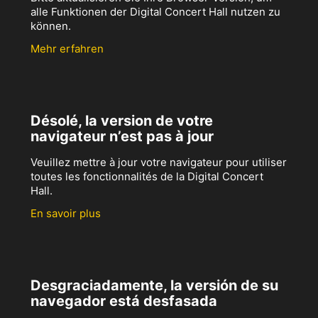
alle Funktionen der Digital Concert Hall nutzen zu
können.
Mehr erfahren
Désolé, la version de votre
navigateur n’est pas à jour
Veuillez mettre à jour votre navigateur pour utiliser
toutes les fonctionnalités de la Digital Concert
Hall.
En savoir plus
Desgraciadamente, la versión de su
navegador está desfasada