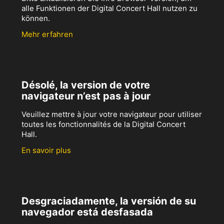
alle Funktionen der Digital Concert Hall nutzen zu
können.
Mehr erfahren
Désolé, la version de votre
navigateur n’est pas à jour
Veuillez mettre à jour votre navigateur pour utiliser
toutes les fonctionnalités de la Digital Concert
Hall.
En savoir plus
Desgraciadamente, la versión de su
navegador está desfasada