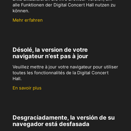
alle Funktionen der Digital Concert Hall nutzen zu
können.
Mehr erfahren
Désolé, la version de votre
navigateur n’est pas à jour
Veuillez mettre à jour votre navigateur pour utiliser
toutes les fonctionnalités de la Digital Concert
Hall.
En savoir plus
Desgraciadamente, la versión de su
navegador está desfasada