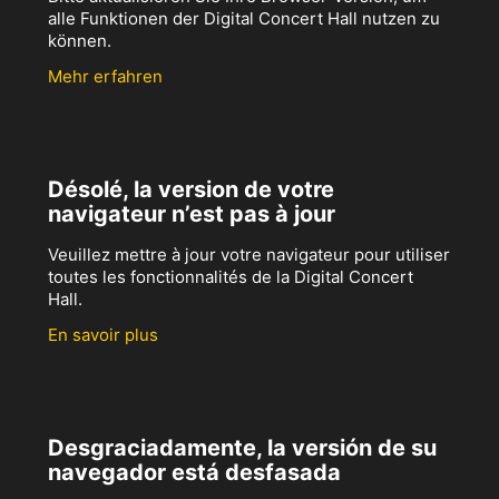
alle Funktionen der Digital Concert Hall nutzen zu
können.
Mehr erfahren
Désolé, la version de votre
navigateur n’est pas à jour
Veuillez mettre à jour votre navigateur pour utiliser
toutes les fonctionnalités de la Digital Concert
Hall.
En savoir plus
Desgraciadamente, la versión de su
navegador está desfasada