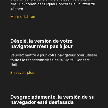
alle Funktionen der Digital Concert Hall nutzen zu
können.
Mehr erfahren
Désolé, la version de votre
navigateur n’est pas à jour
Veuillez mettre à jour votre navigateur pour utiliser
toutes les fonctionnalités de la Digital Concert
Hall.
En savoir plus
Desgraciadamente, la versión de su
navegador está desfasada