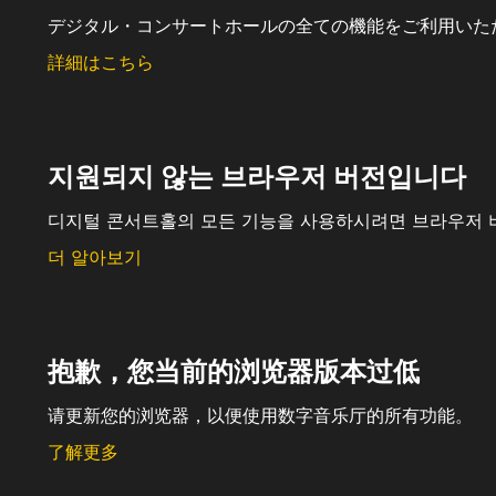
デジタル・コンサートホールの全ての機能をご利用いた
詳細はこちら
지원되지 않는 브라우저 버전입니다
디지털 콘서트홀의 모든 기능을 사용하시려면 브라우저 
더 알아보기
抱歉，您当前的浏览器版本过低
请更新您的浏览器，以便使用数字音乐厅的所有功能。
了解更多