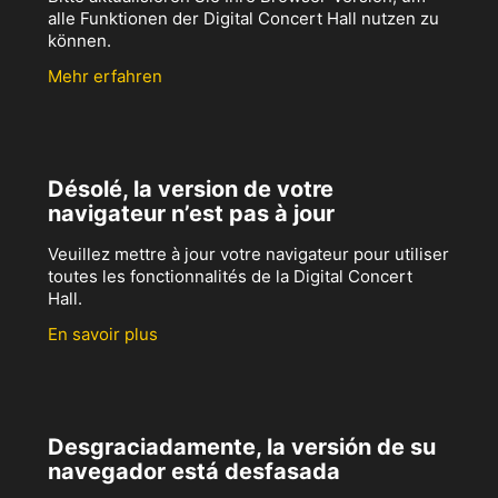
alle Funktionen der Digital Concert Hall nutzen zu
können.
Mehr erfahren
Désolé, la version de votre
navigateur n’est pas à jour
Veuillez mettre à jour votre navigateur pour utiliser
toutes les fonctionnalités de la Digital Concert
Hall.
En savoir plus
Desgraciadamente, la versión de su
navegador está desfasada