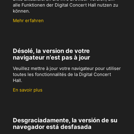
alle Funktionen der Digital Concert Hall nutzen zu
können.
Mehr erfahren
Désolé, la version de votre
navigateur n’est pas à jour
Veuillez mettre à jour votre navigateur pour utiliser
toutes les fonctionnalités de la Digital Concert
Hall.
En savoir plus
Desgraciadamente, la versión de su
navegador está desfasada