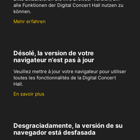
alle Funktionen der Digital Concert Hall nutzen zu
können.
Mehr erfahren
Désolé, la version de votre
navigateur n’est pas à jour
Veuillez mettre à jour votre navigateur pour utiliser
toutes les fonctionnalités de la Digital Concert
Hall.
En savoir plus
Desgraciadamente, la versión de su
navegador está desfasada