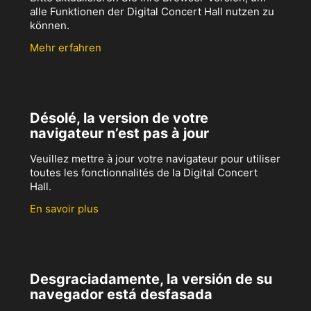
alle Funktionen der Digital Concert Hall nutzen zu
können.
Mehr erfahren
Désolé, la version de votre
navigateur n’est pas à jour
Veuillez mettre à jour votre navigateur pour utiliser
toutes les fonctionnalités de la Digital Concert
Hall.
En savoir plus
Desgraciadamente, la versión de su
navegador está desfasada