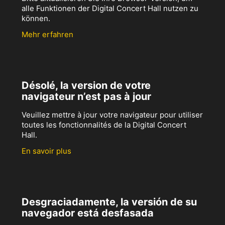
alle Funktionen der Digital Concert Hall nutzen zu
können.
Mehr erfahren
Désolé, la version de votre
navigateur n’est pas à jour
Veuillez mettre à jour votre navigateur pour utiliser
toutes les fonctionnalités de la Digital Concert
Hall.
En savoir plus
Desgraciadamente, la versión de su
navegador está desfasada