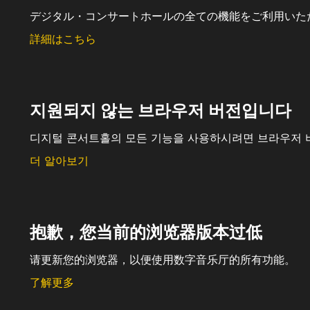
デジタル・コンサートホールの全ての機能をご利用いた
詳細はこちら
지원되지 않는 브라우저 버전입니다
디지털 콘서트홀의 모든 기능을 사용하시려면 브라우저 
더 알아보기
抱歉，您当前的浏览器版本过低
请更新您的浏览器，以便使用数字音乐厅的所有功能。
了解更多