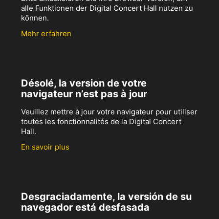
alle Funktionen der Digital Concert Hall nutzen zu
können.
Mehr erfahren
Désolé, la version de votre
navigateur n’est pas à jour
Veuillez mettre à jour votre navigateur pour utiliser
toutes les fonctionnalités de la Digital Concert
Hall.
En savoir plus
Desgraciadamente, la versión de su
navegador está desfasada