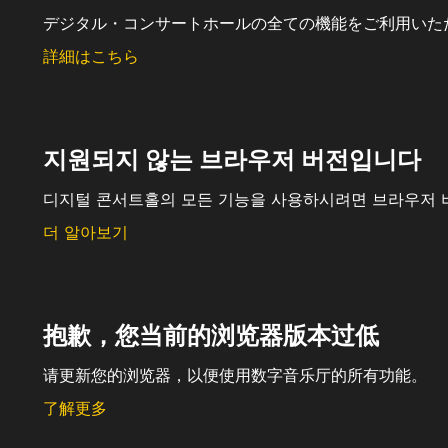
デジタル・コンサートホールの全ての機能をご利用いた
詳細はこちら
지원되지 않는 브라우저 버전입니다
디지털 콘서트홀의 모든 기능을 사용하시려면 브라우저 
더 알아보기
抱歉，您当前的浏览器版本过低
请更新您的浏览器，以便使用数字音乐厅的所有功能。
了解更多