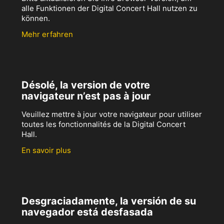
alle Funktionen der Digital Concert Hall nutzen zu
können.
Mehr erfahren
Désolé, la version de votre
navigateur n’est pas à jour
Veuillez mettre à jour votre navigateur pour utiliser
toutes les fonctionnalités de la Digital Concert
Hall.
En savoir plus
Desgraciadamente, la versión de su
navegador está desfasada