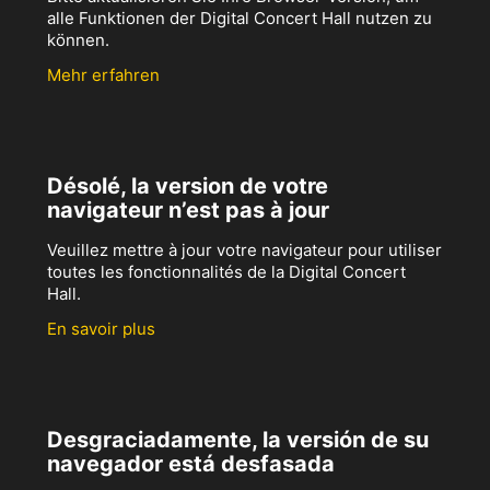
alle Funktionen der Digital Concert Hall nutzen zu
können.
Mehr erfahren
Désolé, la version de votre
navigateur n’est pas à jour
Veuillez mettre à jour votre navigateur pour utiliser
toutes les fonctionnalités de la Digital Concert
Hall.
En savoir plus
Desgraciadamente, la versión de su
navegador está desfasada