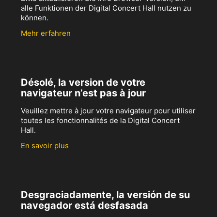
alle Funktionen der Digital Concert Hall nutzen zu
können.
Mehr erfahren
Désolé, la version de votre
navigateur n’est pas à jour
Veuillez mettre à jour votre navigateur pour utiliser
toutes les fonctionnalités de la Digital Concert
Hall.
En savoir plus
Desgraciadamente, la versión de su
navegador está desfasada