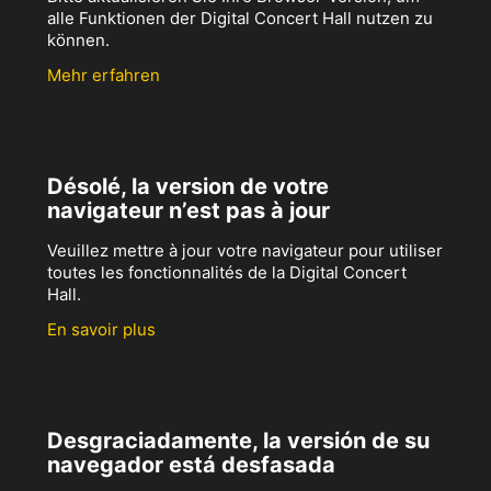
alle Funktionen der Digital Concert Hall nutzen zu
können.
Mehr erfahren
Désolé, la version de votre
navigateur n’est pas à jour
Veuillez mettre à jour votre navigateur pour utiliser
toutes les fonctionnalités de la Digital Concert
Hall.
En savoir plus
Desgraciadamente, la versión de su
navegador está desfasada