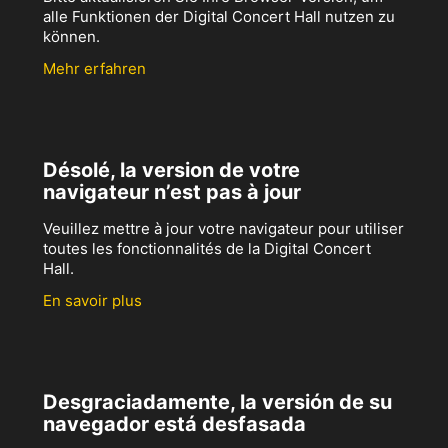
alle Funktionen der Digital Concert Hall nutzen zu
können.
Mehr erfahren
Désolé, la version de votre
navigateur n’est pas à jour
Veuillez mettre à jour votre navigateur pour utiliser
toutes les fonctionnalités de la Digital Concert
Hall.
En savoir plus
Desgraciadamente, la versión de su
navegador está desfasada