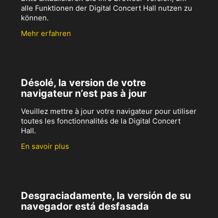
alle Funktionen der Digital Concert Hall nutzen zu
können.
Mehr erfahren
Désolé, la version de votre
navigateur n’est pas à jour
Veuillez mettre à jour votre navigateur pour utiliser
toutes les fonctionnalités de la Digital Concert
Hall.
En savoir plus
Desgraciadamente, la versión de su
navegador está desfasada