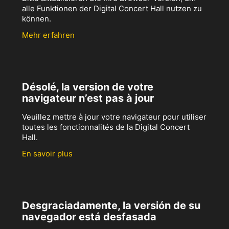
alle Funktionen der Digital Concert Hall nutzen zu
können.
Mehr erfahren
Désolé, la version de votre
navigateur n’est pas à jour
Veuillez mettre à jour votre navigateur pour utiliser
toutes les fonctionnalités de la Digital Concert
Hall.
En savoir plus
Desgraciadamente, la versión de su
navegador está desfasada