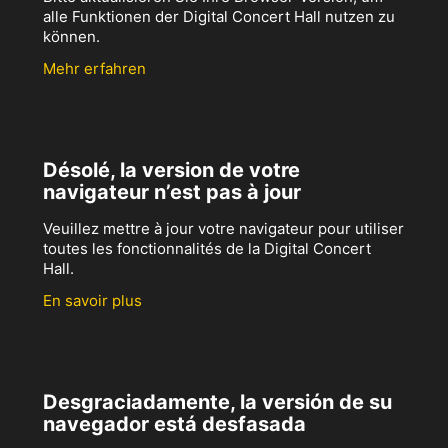
alle Funktionen der Digital Concert Hall nutzen zu
können.
Mehr erfahren
Désolé, la version de votre
navigateur n’est pas à jour
Veuillez mettre à jour votre navigateur pour utiliser
toutes les fonctionnalités de la Digital Concert
Hall.
En savoir plus
Desgraciadamente, la versión de su
navegador está desfasada