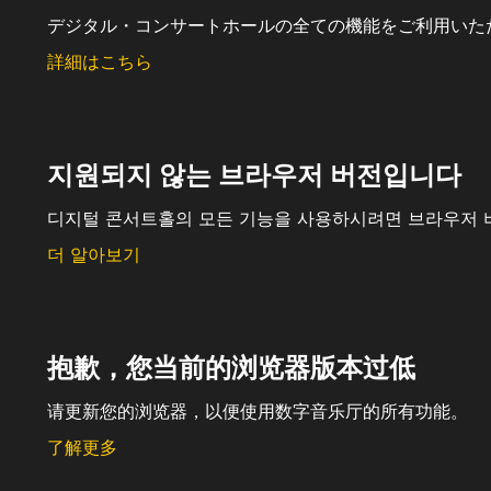
デジタル・コンサートホールの全ての機能をご利用いた
詳細はこちら
지원되지 않는 브라우저 버전입니다
디지털 콘서트홀의 모든 기능을 사용하시려면 브라우저 
더 알아보기
抱歉，您当前的浏览器版本过低
请更新您的浏览器，以便使用数字音乐厅的所有功能。
了解更多