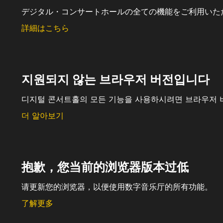
デジタル・コンサートホールの全ての機能をご利用いた
詳細はこちら
지원되지 않는 브라우저 버전입니다
디지털 콘서트홀의 모든 기능을 사용하시려면 브라우저 
더 알아보기
抱歉，您当前的浏览器版本过低
请更新您的浏览器，以便使用数字音乐厅的所有功能。
了解更多