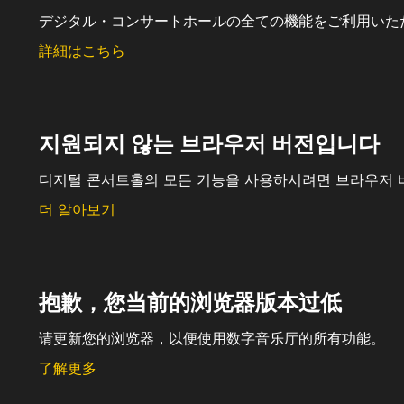
デジタル・コンサートホールの全ての機能をご利用いた
詳細はこちら
지원되지 않는 브라우저 버전입니다
디지털 콘서트홀의 모든 기능을 사용하시려면 브라우저 
더 알아보기
抱歉，您当前的浏览器版本过低
请更新您的浏览器，以便使用数字音乐厅的所有功能。
了解更多