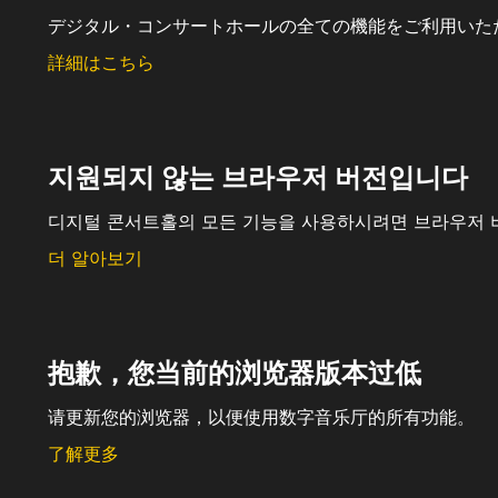
デジタル・コンサートホールの全ての機能をご利用いた
詳細はこちら
지원되지 않는 브라우저 버전입니다
디지털 콘서트홀의 모든 기능을 사용하시려면 브라우저 
더 알아보기
抱歉，您当前的浏览器版本过低
请更新您的浏览器，以便使用数字音乐厅的所有功能。
了解更多