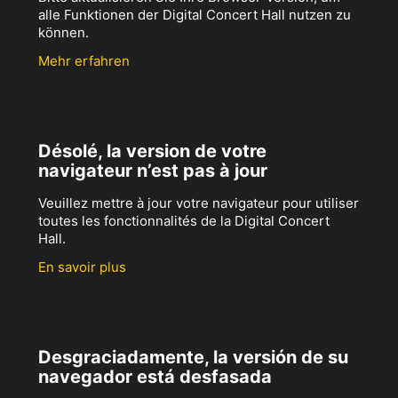
alle Funktionen der Digital Concert Hall nutzen zu
können.
Mehr erfahren
Désolé, la version de votre
navigateur n’est pas à jour
Veuillez mettre à jour votre navigateur pour utiliser
toutes les fonctionnalités de la Digital Concert
Hall.
En savoir plus
Desgraciadamente, la versión de su
navegador está desfasada