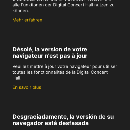
alle Funktionen der Digital Concert Hall nutzen zu
können.
Mehr erfahren
Désolé, la version de votre
navigateur n’est pas à jour
Veuillez mettre à jour votre navigateur pour utiliser
toutes les fonctionnalités de la Digital Concert
Hall.
En savoir plus
Desgraciadamente, la versión de su
navegador está desfasada