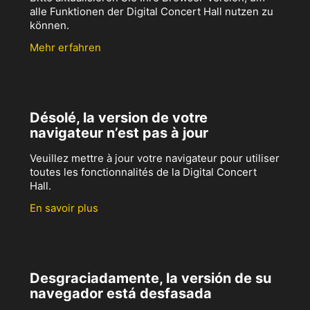
alle Funktionen der Digital Concert Hall nutzen zu
können.
Mehr erfahren
Désolé, la version de votre
navigateur n’est pas à jour
Veuillez mettre à jour votre navigateur pour utiliser
toutes les fonctionnalités de la Digital Concert
Hall.
En savoir plus
Desgraciadamente, la versión de su
navegador está desfasada