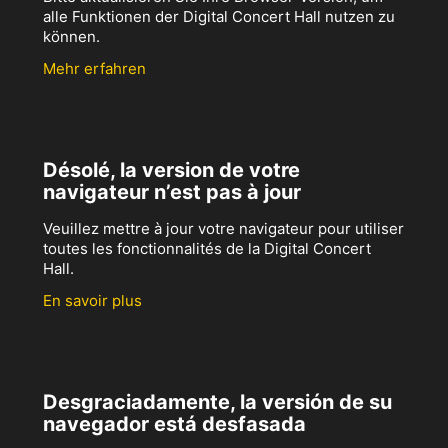
alle Funktionen der Digital Concert Hall nutzen zu
können.
Mehr erfahren
Désolé, la version de votre
navigateur n’est pas à jour
Veuillez mettre à jour votre navigateur pour utiliser
toutes les fonctionnalités de la Digital Concert
Hall.
En savoir plus
Desgraciadamente, la versión de su
navegador está desfasada