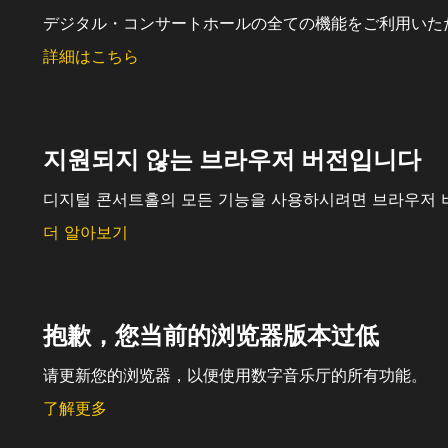
デジタル・コンサートホールの全ての機能をご利用いた
詳細はこちら
지원되지 않는 브라우저 버전입니다
디지털 콘서트홀의 모든 기능을 사용하시려면 브라우저 
더 알아보기
抱歉，您当前的浏览器版本过低
请更新您的浏览器，以便使用数字音乐厅的所有功能。
了解更多