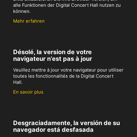
alle Funktionen der Digital Concert Hall nutzen zu
können.
Mehr erfahren
Désolé, la version de votre
navigateur n’est pas à jour
Veuillez mettre à jour votre navigateur pour utiliser
toutes les fonctionnalités de la Digital Concert
Hall.
En savoir plus
Desgraciadamente, la versión de su
navegador está desfasada