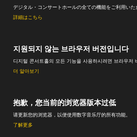
デジタル・コンサートホールの全ての機能をご利用いた
詳細はこちら
지원되지 않는 브라우저 버전입니다
디지털 콘서트홀의 모든 기능을 사용하시려면 브라우저 
더 알아보기
抱歉，您当前的浏览器版本过低
请更新您的浏览器，以便使用数字音乐厅的所有功能。
了解更多