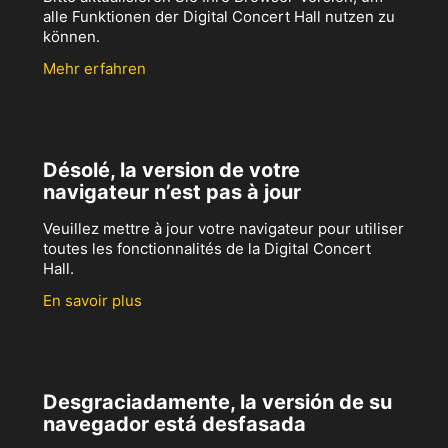
alle Funktionen der Digital Concert Hall nutzen zu
können.
Mehr erfahren
Désolé, la version de votre
navigateur n’est pas à jour
Veuillez mettre à jour votre navigateur pour utiliser
toutes les fonctionnalités de la Digital Concert
Hall.
En savoir plus
Desgraciadamente, la versión de su
navegador está desfasada